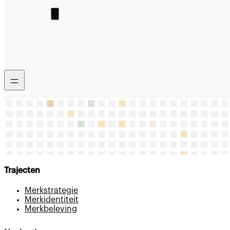
Over ons
Kennis
Blog & Nieuws
Veelgestelde vragen
Manier van werken
Contact
Trajecten
Merkstrategie
Merkidentiteit
Merkbeleving