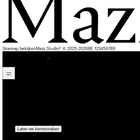
Sitemap bekijken
Mazz Studio® © 2025-2026
BE 123456789
Home
Cases
Leer ons kennen
Trajecten
Laten we kennismaken