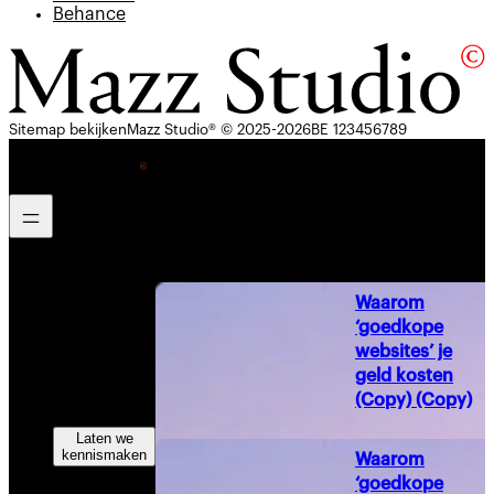
Behance
Sitemap bekijken
Mazz Studio® © 2025-2026
BE 123456789
Home
Waarom
Cases
‘goedkope
Leer ons
websites’ je
kennen
geld kosten
Trajecten
(Copy) (Copy)
Laten we
kennismaken
Waarom
‘goedkope