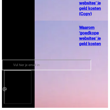
websites’ je
geld kosten
(Copy)
Waarom
‘goedkope
websites’ je
geld kosten
Blijf op de hoogte
Stuur mij nieuws